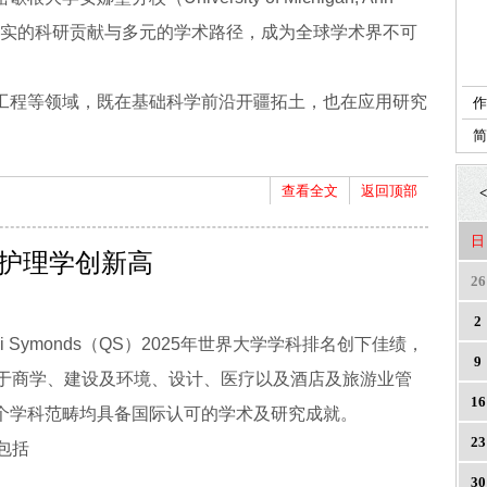
以扎实的科研贡献与多元的学术路径，成为全球学术界不可
工程等领域，既在基础科学前沿开疆拓土，也在应用研究
作
查看全文
返回顶部
<
日
大护理学创新高
26
2
lli Symonds（QS）2025年世界大学学科排名创下佳绩，
9
别于商学、建设及环境、设计、医疗以及酒店及旅游业管
16
个学科范畴均具备国际认可的学术及研究成就。
23
包括
30