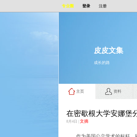
专业圈
登录
注册
皮皮文集
成长的路
主页
资料
在密歇根大学安娜堡
文摘
8月4日 |
作为美国公立学术的标杆，密歇根大学